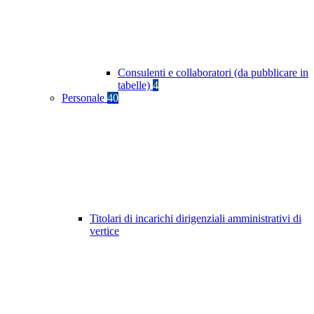
Consulenti e collaboratori (da pubblicare in
tabelle)
4
Personale
40
Titolari di incarichi dirigenziali amministrativi di
vertice