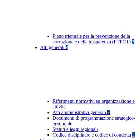
Piano triennale per la prevenzione della
corruzione e della trasparenza (PTPCT)
3
Atti generali
9
Riferimenti normativi su organizzazione e
attività
Atti amministrativi generali
7
Documenti di programmazione strategico-
gestionale
Statuti e leggi regionali
Codice disciplinare e codice di condotta
2