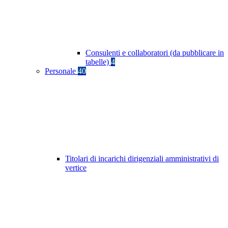
Consulenti e collaboratori (da pubblicare in
tabelle)
4
Personale
40
Titolari di incarichi dirigenziali amministrativi di
vertice