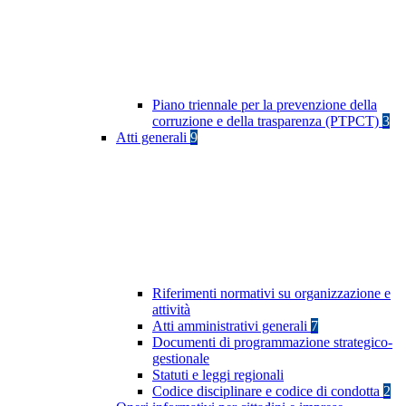
Piano triennale per la prevenzione della
corruzione e della trasparenza (PTPCT)
3
Atti generali
9
Riferimenti normativi su organizzazione e
attività
Atti amministrativi generali
7
Documenti di programmazione strategico-
gestionale
Statuti e leggi regionali
Codice disciplinare e codice di condotta
2