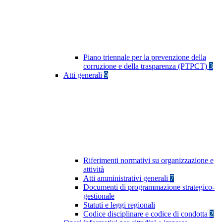
Piano triennale per la prevenzione della
corruzione e della trasparenza (PTPCT)
3
Atti generali
9
Riferimenti normativi su organizzazione e
attività
Atti amministrativi generali
7
Documenti di programmazione strategico-
gestionale
Statuti e leggi regionali
Codice disciplinare e codice di condotta
2