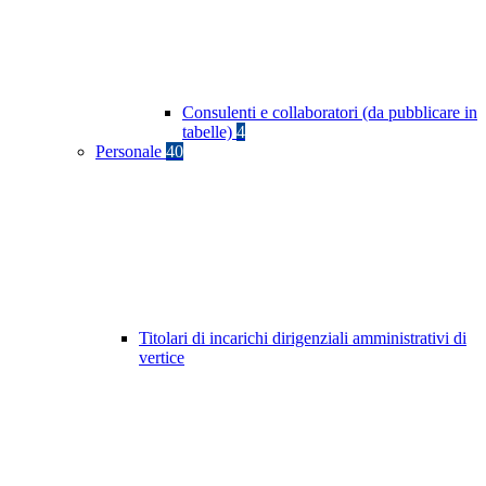
Consulenti e collaboratori (da pubblicare in
tabelle)
4
Personale
40
Titolari di incarichi dirigenziali amministrativi di
vertice