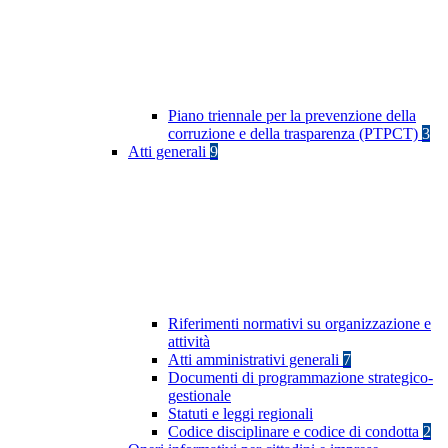
Piano triennale per la prevenzione della
corruzione e della trasparenza (PTPCT)
3
Atti generali
9
Riferimenti normativi su organizzazione e
attività
Atti amministrativi generali
7
Documenti di programmazione strategico-
gestionale
Statuti e leggi regionali
Codice disciplinare e codice di condotta
2