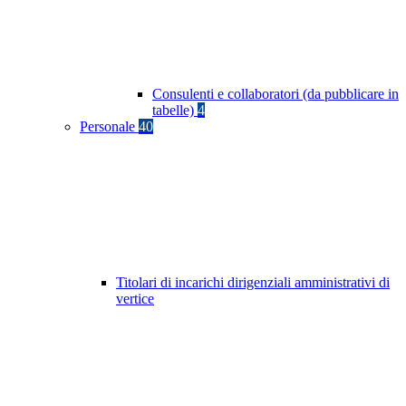
Consulenti e collaboratori (da pubblicare in
tabelle)
4
Personale
40
Titolari di incarichi dirigenziali amministrativi di
vertice