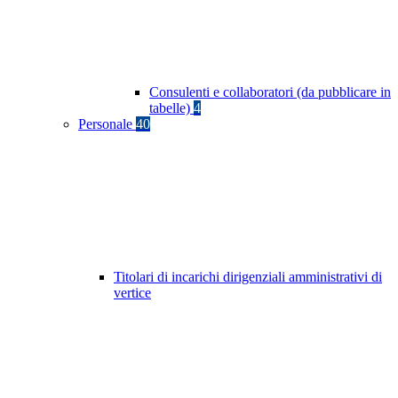
Consulenti e collaboratori (da pubblicare in
tabelle)
4
Personale
40
Titolari di incarichi dirigenziali amministrativi di
vertice