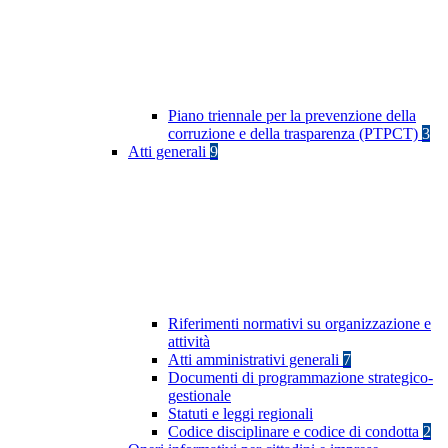
Piano triennale per la prevenzione della
corruzione e della trasparenza (PTPCT)
3
Atti generali
9
Riferimenti normativi su organizzazione e
attività
Atti amministrativi generali
7
Documenti di programmazione strategico-
gestionale
Statuti e leggi regionali
Codice disciplinare e codice di condotta
2