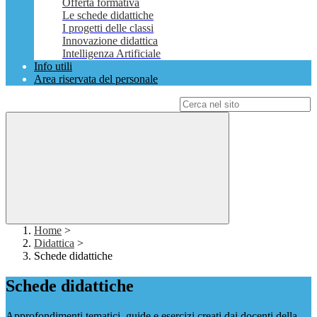
Offerta formativa
Le schede didattiche
I progetti delle classi
Innovazione didattica
Intelligenza Artificiale
Info utili
Area riservata del personale
Campo di ricerca per le pagine del sito
Home
>
Didattica
>
Schede didattiche
Schede didattiche
Approfondimenti tematici, guide e esercizi creati dai docenti della