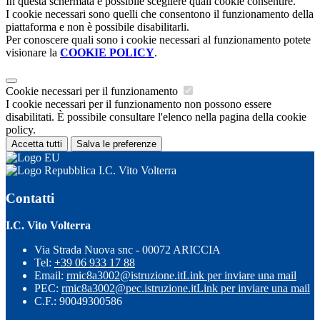
In questa schermata è possibile scegliere quali cookie consentire.
I cookie necessari sono quelli che consentono il funzionamento della
piattaforma e non è possibile disabilitarli.
Per conoscere quali sono i cookie necessari al funzionamento potete
visionare la
COOKIE POLICY
.
Cookie necessari per il funzionamento
I cookie necessari per il funzionamento non possono essere
disabilitati. È possibile consultare l'elenco nella pagina della cookie
policy.
Accetta tutti
Salva le preferenze
I.C. Vito Volterra
Contatti
I.C. Vito Volterra
Via Strada Nuova snc - 00072 ARICCIA
Tel:
+39 06 933 17 88
Email:
rmic8a3002@istruzione.it
Link per inviare una mail
PEC:
rmic8a3002@pec.istruzione.it
Link per inviare una mail
C.F.: 90049300586