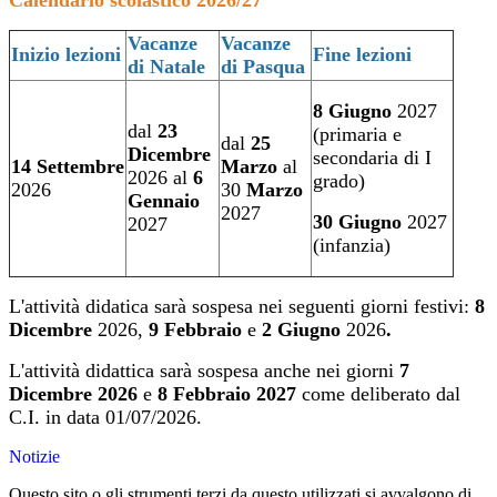
Calendario scolastico 2026/27
Vacanze
Vacanze
Inizio lezioni
Fine lezioni
di Natale
di Pasqua
8
Giugno
2027
dal
23
(primaria e
dal
25
Dicembre
secondaria di I
14
Settembre
Marzo
al
2026 al
6
grado)
2026
30
Marzo
Gennaio
2027
30
Giugno
2027
2027
(infanzia)
L'attività didatica sarà sospesa nei seguenti giorni festivi:
8
Dicembre
2026,
9 Febbraio
e
2 Giugno
2026
.
L'attività didattica sarà sospesa anche nei giorni
7
Dicembre 2026
e
8 Febbraio 2027
come deliberato dal
C.I. in data 01/07/2026.
Notizie
Questo sito o gli strumenti terzi da questo utilizzati si avvalgono di