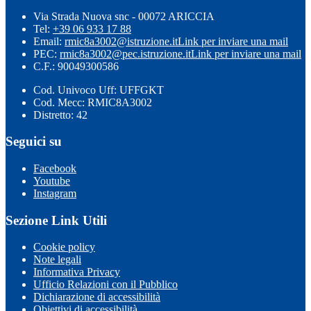
Via Strada Nuova snc - 00072 ARICCIA
Tel:
+39 06 933 17 88
Email:
rmic8a3002@istruzione.it
Link per inviare una mail
PEC:
rmic8a3002@pec.istruzione.it
Link per inviare una mail
C.F.: 90049300586
Cod. Univoco Uff: UFFGKT
Cod. Mecc: RMIC8A3002
Distretto: 42
Seguici su
Facebook
Youtube
Instagram
Sezione Link Utili
Cookie policy
Note legali
Informativa Privacy
Ufficio Relazioni con il Pubblico
Dichiarazione di accessibilità
Obiettivi di accessibilità