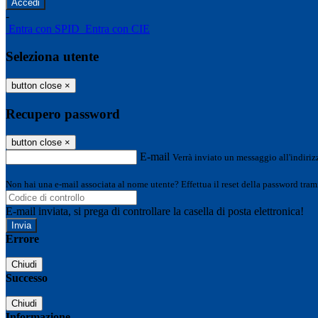
-
Entra con SPID
Entra con CIE
Seleziona utente
button close
×
Recupero password
button close
×
E-mail
Verrà inviato un messaggio all'indirizz
Non hai una e-mail associata al nome utente? Effettua il reset della password tram
E-mail inviata, si prega di controllare la casella di posta elettronica!
Errore
Chiudi
Successo
Chiudi
Informazione