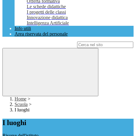
Offerta formativa
Le schede didattiche
I progetti delle classi
Innovazione didattica
Intelligenza Artificiale
Info utili
Area riservata del personale
Campo di ricerca per le pagine del sito
Home
>
Scuola
>
I luoghi
I luoghi
Risorse dell'istituto