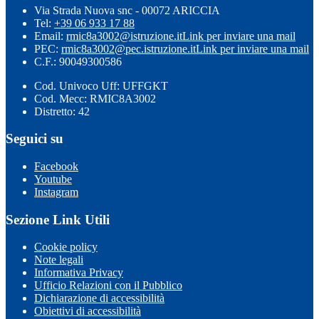
Via Strada Nuova snc - 00072 ARICCIA
Tel:
+39 06 933 17 88
Email:
rmic8a3002@istruzione.it
Link per inviare una mail
PEC:
rmic8a3002@pec.istruzione.it
Link per inviare una mail
C.F.: 90049300586
Cod. Univoco Uff: UFFGKT
Cod. Mecc: RMIC8A3002
Distretto: 42
Seguici su
Facebook
Youtube
Instagram
Sezione Link Utili
Cookie policy
Note legali
Informativa Privacy
Ufficio Relazioni con il Pubblico
Dichiarazione di accessibilità
Obiettivi di accessibilità