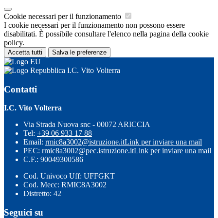
Cookie necessari per il funzionamento
I cookie necessari per il funzionamento non possono essere
disabilitati. È possibile consultare l'elenco nella pagina della cookie
policy.
Accetta tutti
Salva le preferenze
I.C. Vito Volterra
Contatti
I.C. Vito Volterra
Via Strada Nuova snc - 00072 ARICCIA
Tel:
+39 06 933 17 88
Email:
rmic8a3002@istruzione.it
Link per inviare una mail
PEC:
rmic8a3002@pec.istruzione.it
Link per inviare una mail
C.F.: 90049300586
Cod. Univoco Uff: UFFGKT
Cod. Mecc: RMIC8A3002
Distretto: 42
Seguici su