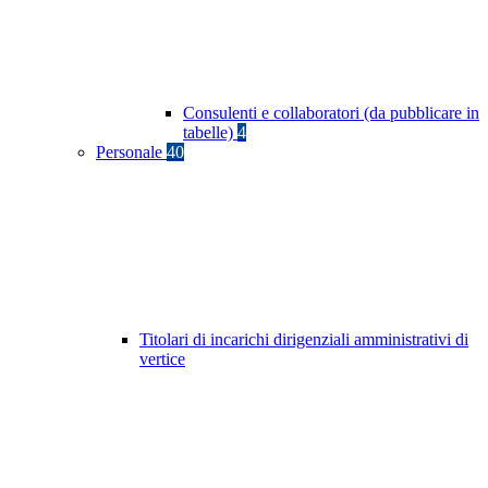
Consulenti e collaboratori (da pubblicare in
tabelle)
4
Personale
40
Titolari di incarichi dirigenziali amministrativi di
vertice