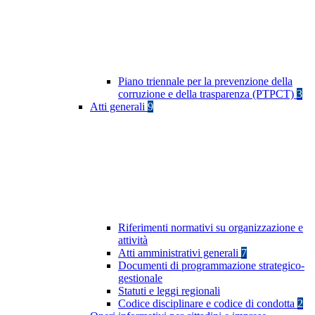
Piano triennale per la prevenzione della
corruzione e della trasparenza (PTPCT)
3
Atti generali
9
Riferimenti normativi su organizzazione e
attività
Atti amministrativi generali
7
Documenti di programmazione strategico-
gestionale
Statuti e leggi regionali
Codice disciplinare e codice di condotta
2