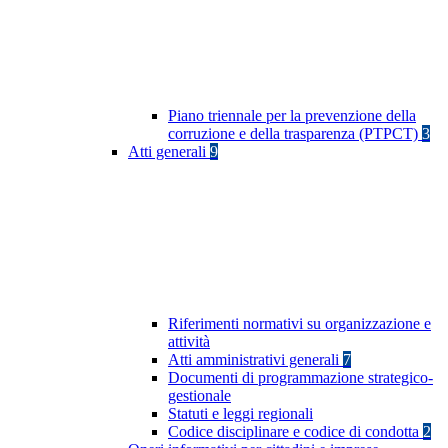
Piano triennale per la prevenzione della
corruzione e della trasparenza (PTPCT)
3
Atti generali
9
Riferimenti normativi su organizzazione e
attività
Atti amministrativi generali
7
Documenti di programmazione strategico-
gestionale
Statuti e leggi regionali
Codice disciplinare e codice di condotta
2