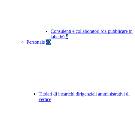
Consulenti e collaboratori (da pubblicare in
tabelle)
4
Personale
40
Titolari di incarichi dirigenziali amministrativi di
vertice