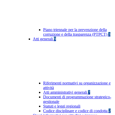
Piano triennale per la prevenzione della
corruzione e della trasparenza (PTPCT)
3
Atti generali
9
Riferimenti normativi su organizzazione e
attività
Atti amministrativi generali
7
Documenti di programmazione strategico-
gestionale
Statuti e leggi regionali
Codice disciplinare e codice di condotta
2