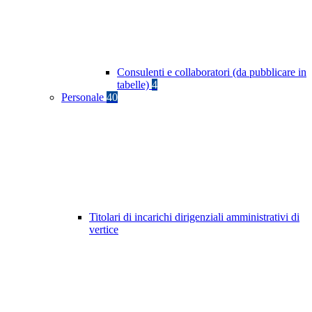
Consulenti e collaboratori (da pubblicare in
tabelle)
4
Personale
40
Titolari di incarichi dirigenziali amministrativi di
vertice