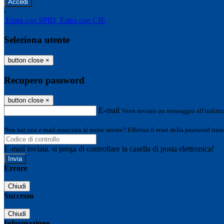
-
Entra con SPID
Entra con CIE
Seleziona utente
button close
×
Recupero password
button close
×
E-mail
Verrà inviato un messaggio all'indirizz
Non hai una e-mail associata al nome utente? Effettua il reset della password tram
E-mail inviata, si prega di controllare la casella di posta elettronica!
Errore
Chiudi
Successo
Chiudi
Informazione