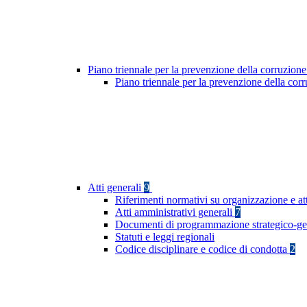
Piano triennale per la prevenzione della corruzione
Piano triennale per la prevenzione della co
Atti generali
9
Riferimenti normativi su organizzazione e att
Atti amministrativi generali
7
Documenti di programmazione strategico-ge
Statuti e leggi regionali
Codice disciplinare e codice di condotta
2