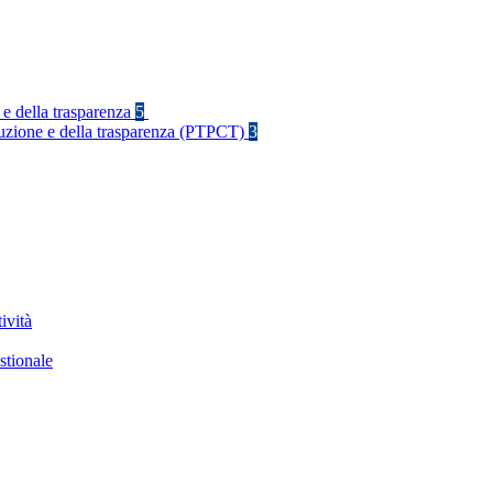
 e della trasparenza
5
rruzione e della trasparenza (PTPCT)
3
ività
stionale