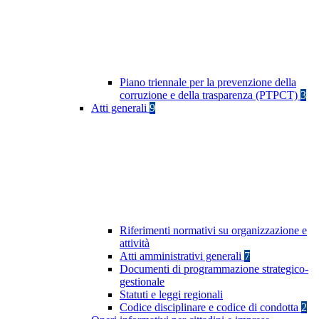
Piano triennale per la prevenzione della
corruzione e della trasparenza (PTPCT)
3
Atti generali
9
Riferimenti normativi su organizzazione e
attività
Atti amministrativi generali
7
Documenti di programmazione strategico-
gestionale
Statuti e leggi regionali
Codice disciplinare e codice di condotta
2