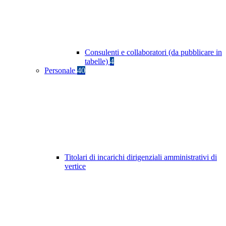
Consulenti e collaboratori (da pubblicare in
tabelle)
4
Personale
40
Titolari di incarichi dirigenziali amministrativi di
vertice