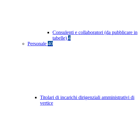
Consulenti e collaboratori (da pubblicare in
tabelle)
4
Personale
40
Titolari di incarichi dirigenziali amministrativi di
vertice