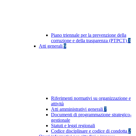
Piano triennale per la prevenzione della
corruzione e della trasparenza (PTPCT)
3
Atti generali
9
Riferimenti normativi su organizzazione e
attività
Atti amministrativi generali
7
Documenti di programmazione strategico-
gestionale
Statuti e leggi regionali
Codice disciplinare e codice di condotta
2