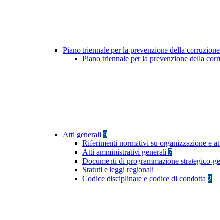
Piano triennale per la prevenzione della corruzione
Piano triennale per la prevenzione della co
Atti generali
9
Riferimenti normativi su organizzazione e att
Atti amministrativi generali
7
Documenti di programmazione strategico-ge
Statuti e leggi regionali
Codice disciplinare e codice di condotta
2