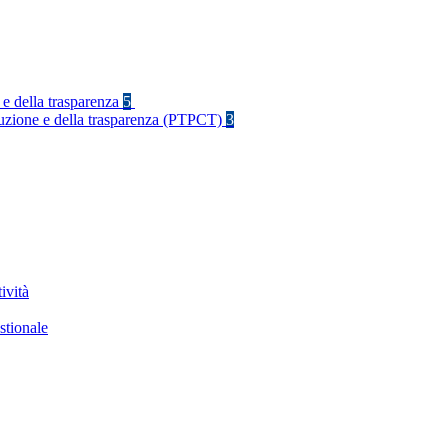
 e della trasparenza
5
rruzione e della trasparenza (PTPCT)
3
ività
stionale