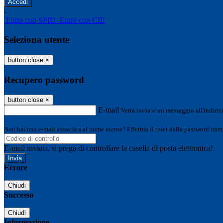
-
Entra con SPID
Entra con CIE
Seleziona utente
button close
×
Recupero password
button close
×
E-mail
Verrà inviato un messaggio all'indirizz
Non hai una e-mail associata al nome utente? Effettua il reset della password tram
E-mail inviata, si prega di controllare la casella di posta elettronica!
Errore
Chiudi
Successo
Chiudi
Informazione