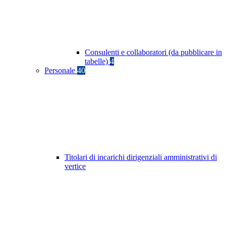
Consulenti e collaboratori (da pubblicare in
tabelle)
4
Personale
40
Titolari di incarichi dirigenziali amministrativi di
vertice