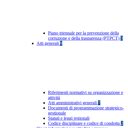
Piano triennale per la prevenzione della
corruzione e della trasparenza (PTPCT)
3
Atti generali
9
Riferimenti normativi su organizzazione e
attività
Atti amministrativi generali
7
Documenti di programmazione strategico-
gestionale
Statuti e leggi regionali
Codice disciplinare e codice di condotta
2