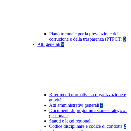
Piano triennale per la prevenzione della
corruzione e della trasparenza (PTPCT)
3
Atti generali
9
Riferimenti normativi su organizzazione e
attività
Atti amministrativi generali
7
Documenti di programmazione strategico-
gestionale
Statuti e leggi regionali
Codice disciplinare e codice di condotta
2