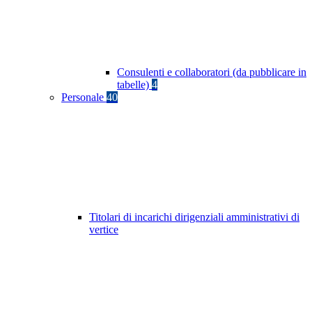
Consulenti e collaboratori (da pubblicare in
tabelle)
4
Personale
40
Titolari di incarichi dirigenziali amministrativi di
vertice