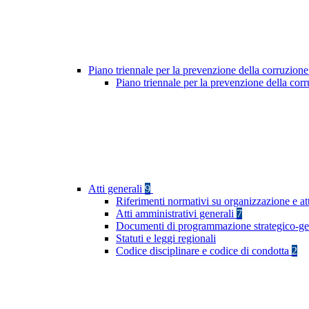
Piano triennale per la prevenzione della corruzione
Piano triennale per la prevenzione della co
Atti generali
9
Riferimenti normativi su organizzazione e att
Atti amministrativi generali
7
Documenti di programmazione strategico-ge
Statuti e leggi regionali
Codice disciplinare e codice di condotta
2