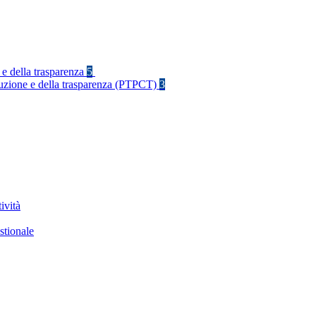
 e della trasparenza
5
rruzione e della trasparenza (PTPCT)
3
ività
stionale