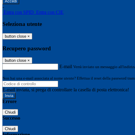
-
Entra con SPID
Entra con CIE
Seleziona utente
button close
×
Recupero password
button close
×
E-mail
Verrà inviato un messaggio all'indirizz
Non hai una e-mail associata al nome utente? Effettua il reset della password tram
E-mail inviata, si prega di controllare la casella di posta elettronica!
Errore
Chiudi
Successo
Chiudi
Informazione