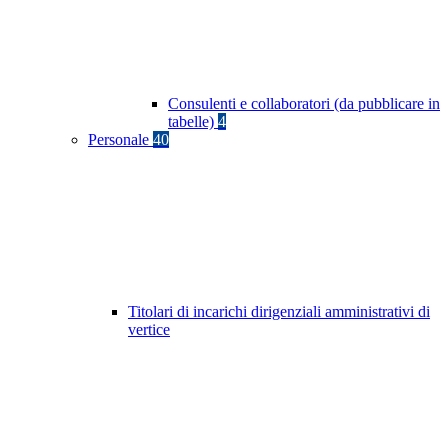
Consulenti e collaboratori (da pubblicare in
tabelle)
4
Personale
40
Titolari di incarichi dirigenziali amministrativi di
vertice