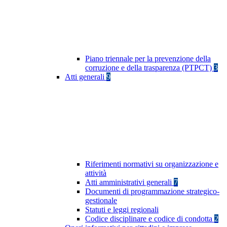
Piano triennale per la prevenzione della
corruzione e della trasparenza (PTPCT)
3
Atti generali
9
Riferimenti normativi su organizzazione e
attività
Atti amministrativi generali
7
Documenti di programmazione strategico-
gestionale
Statuti e leggi regionali
Codice disciplinare e codice di condotta
2