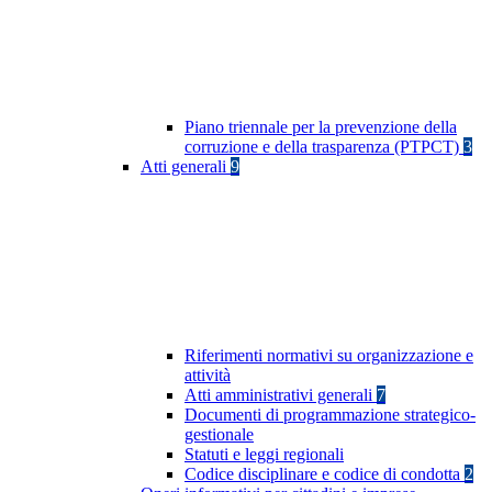
Piano triennale per la prevenzione della
corruzione e della trasparenza (PTPCT)
3
Atti generali
9
Riferimenti normativi su organizzazione e
attività
Atti amministrativi generali
7
Documenti di programmazione strategico-
gestionale
Statuti e leggi regionali
Codice disciplinare e codice di condotta
2