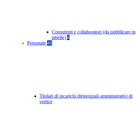
Consulenti e collaboratori (da pubblicare in
tabelle)
4
Personale
40
Titolari di incarichi dirigenziali amministrativi di
vertice