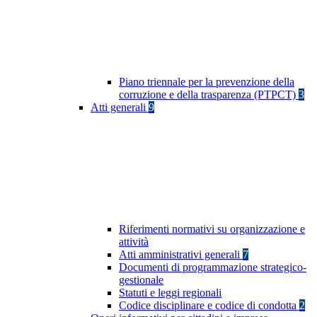
Piano triennale per la prevenzione della
corruzione e della trasparenza (PTPCT)
3
Atti generali
9
Riferimenti normativi su organizzazione e
attività
Atti amministrativi generali
7
Documenti di programmazione strategico-
gestionale
Statuti e leggi regionali
Codice disciplinare e codice di condotta
2