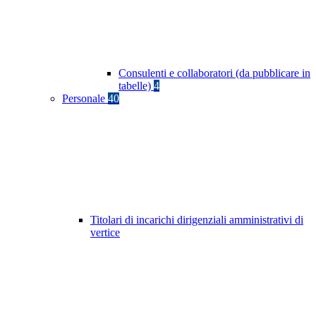
Consulenti e collaboratori (da pubblicare in
tabelle)
4
Personale
40
Titolari di incarichi dirigenziali amministrativi di
vertice