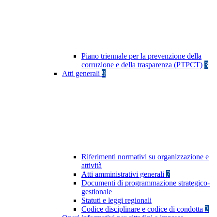
Piano triennale per la prevenzione della
corruzione e della trasparenza (PTPCT)
3
Atti generali
9
Riferimenti normativi su organizzazione e
attività
Atti amministrativi generali
7
Documenti di programmazione strategico-
gestionale
Statuti e leggi regionali
Codice disciplinare e codice di condotta
2