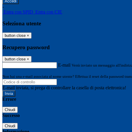
-
Entra con SPID
Entra con CIE
Seleziona utente
button close
×
Recupero password
button close
×
E-mail
Verrà inviato un messaggio all'indirizz
Non hai una e-mail associata al nome utente? Effettua il reset della password tram
E-mail inviata, si prega di controllare la casella di posta elettronica!
Errore
Chiudi
Successo
Chiudi
Informazione