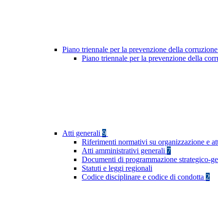
Piano triennale per la prevenzione della corruzione
Piano triennale per la prevenzione della co
Atti generali
9
Riferimenti normativi su organizzazione e att
Atti amministrativi generali
7
Documenti di programmazione strategico-ge
Statuti e leggi regionali
Codice disciplinare e codice di condotta
2