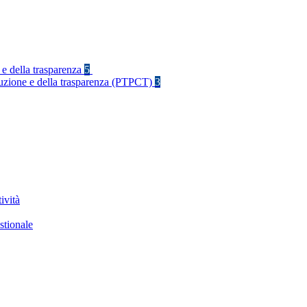
 e della trasparenza
5
rruzione e della trasparenza (PTPCT)
3
ività
stionale