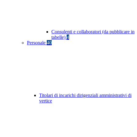
Consulenti e collaboratori (da pubblicare in
tabelle)
4
Personale
40
Titolari di incarichi dirigenziali amministrativi di
vertice