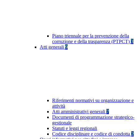
Piano triennale per la prevenzione della
corruzione e della trasparenza (PTPCT)
3
Atti generali
9
Riferimenti normativi su organizzazione e
attività
Atti amministrativi generali
7
Documenti di programmazione strategico-
gestionale
Statuti e leggi regionali
Codice disciplinare e codice di condotta
2