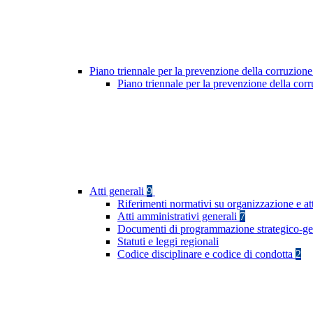
Piano triennale per la prevenzione della corruzione
Piano triennale per la prevenzione della co
Atti generali
9
Riferimenti normativi su organizzazione e att
Atti amministrativi generali
7
Documenti di programmazione strategico-ge
Statuti e leggi regionali
Codice disciplinare e codice di condotta
2