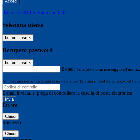
-
Entra con SPID
Entra con CIE
Seleziona utente
button close
×
Recupero password
button close
×
E-mail
Verrà inviato un messaggio all'indirizz
Non hai una e-mail associata al nome utente? Effettua il reset della password tram
E-mail inviata, si prega di controllare la casella di posta elettronica!
Errore
Chiudi
Successo
Chiudi
Informazione