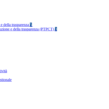
 e della trasparenza
5
rruzione e della trasparenza (PTPCT)
3
ività
stionale