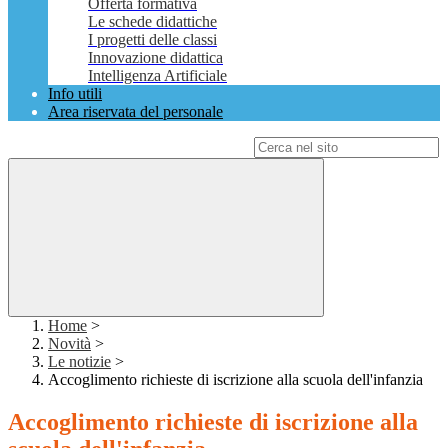
Offerta formativa
Le schede didattiche
I progetti delle classi
Innovazione didattica
Intelligenza Artificiale
Info utili
Area riservata del personale
Campo di ricerca per le pagine del sito
Home
>
Novità
>
Le notizie
>
Accoglimento richieste di iscrizione alla scuola dell'infanzia
Accoglimento richieste di iscrizione alla