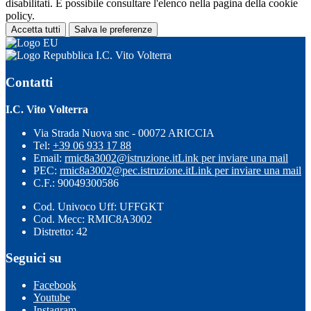
disabilitati. È possibile consultare l'elenco nella pagina della cookie
policy.
Accetta tutti
Salva le preferenze
I.C. Vito Volterra
Contatti
I.C. Vito Volterra
Via Strada Nuova snc - 00072 ARICCIA
Tel:
+39 06 933 17 88
Email:
rmic8a3002@istruzione.it
Link per inviare una mail
PEC:
rmic8a3002@pec.istruzione.it
Link per inviare una mail
C.F.: 90049300586
Cod. Univoco Uff: UFFGKT
Cod. Mecc: RMIC8A3002
Distretto: 42
Seguici su
Facebook
Youtube
Instagram