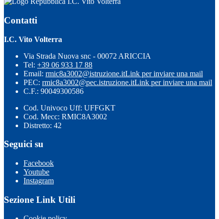
I.C. Vito Volterra
Contatti
I.C. Vito Volterra
Via Strada Nuova snc - 00072 ARICCIA
Tel:
+39 06 933 17 88
Email:
rmic8a3002@istruzione.it
Link per inviare una mail
PEC:
rmic8a3002@pec.istruzione.it
Link per inviare una mail
C.F.: 90049300586
Cod. Univoco Uff: UFFGKT
Cod. Mecc: RMIC8A3002
Distretto: 42
Seguici su
Facebook
Youtube
Instagram
Sezione Link Utili
Cookie policy