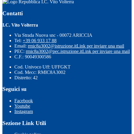
I.C. Vito Volterra
Contatti
I.C. Vito Volterra
Via Strada Nuova snc - 00072 ARICCIA
Tel:
+39 06 933 17 88
Email:
rmic8a3002@istruzione.it
Link per inviare una mail
PEC:
rmic8a3002@pec.istruzione.it
Link per inviare una mail
C.F.: 90049300586
Cod. Univoco Uff: UFFGKT
Cod. Mecc: RMIC8A3002
Distretto: 42
Seguici su
Facebook
Youtube
Instagram
Sezione Link Utili