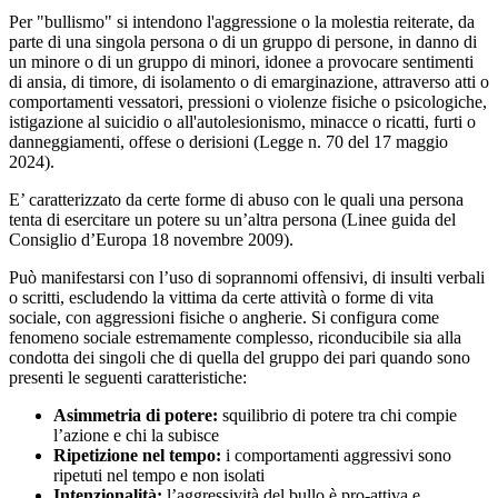
Per "bullismo" si intendono l'aggressione o la molestia reiterate, da
parte di una singola persona o di un gruppo di persone, in danno di
un minore o di un gruppo di minori, idonee a provocare sentimenti
di ansia, di timore, di isolamento o di emarginazione, attraverso atti o
comportamenti vessatori, pressioni o violenze fisiche o psicologiche,
istigazione al suicidio o all'autolesionismo, minacce o ricatti, furti o
danneggiamenti, offese o derisioni (Legge n. 70 del 17 maggio
2024).
E’ caratterizzato da certe forme di abuso con le quali una persona
tenta di esercitare un potere su un’altra persona (Linee guida del
Consiglio d’Europa 18 novembre 2009).
Può manifestarsi con l’uso di soprannomi offensivi, di insulti verbali
o scritti, escludendo la vittima da certe attività o forme di vita
sociale, con aggressioni fisiche o angherie. Si configura come
fenomeno sociale estremamente complesso, riconducibile sia alla
condotta dei singoli che di quella del gruppo dei pari quando sono
presenti le seguenti caratteristiche:
Asimmetria di potere:
squilibrio di potere tra chi compie
l’azione e chi la subisce
Ripetizione nel tempo:
i comportamenti aggressivi sono
ripetuti nel tempo e non isolati
Intenzionalità:
l’aggressività del bullo è pro-attiva e