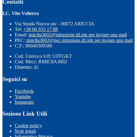
Contatti
I.C. Vito Volterra
Via Strada Nuova snc - 00072 ARICCIA
Tel:
+39 06 933 17 88
Email:
rmic8a3002@istruzione.it
Link per inviare una mail
PEC:
rmic8a3002@pec.istruzione.it
Link per inviare una mail
C.F.: 90049300586
Cod. Univoco Uff: UFFGKT
Cod. Mecc: RMIC8A3002
Distretto: 42
Seguici su
Facebook
Youtube
Instagram
Sezione Link Utili
Cookie policy
Note legali
Informativa Privacy