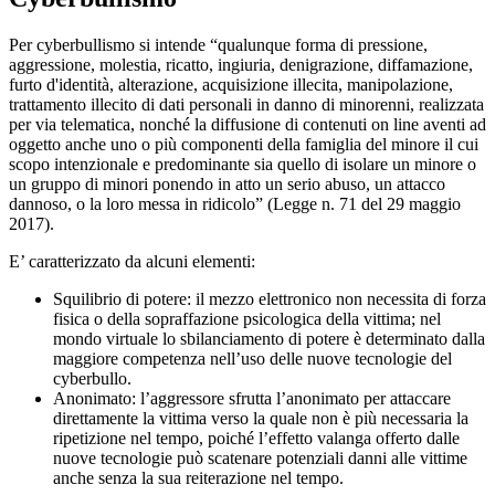
Per cyberbullismo si intende “qualunque forma di pressione,
aggressione, molestia, ricatto, ingiuria, denigrazione, diffamazione,
furto d'identità, alterazione, acquisizione illecita, manipolazione,
trattamento illecito di dati personali in danno di minorenni, realizzata
per via telematica, nonché la diffusione di contenuti on line aventi ad
oggetto anche uno o più componenti della famiglia del minore il cui
scopo intenzionale e predominante sia quello di isolare un minore o
un gruppo di minori ponendo in atto un serio abuso, un attacco
dannoso, o la loro messa in ridicolo” (Legge n. 71 del 29 maggio
2017).
E’ caratterizzato da alcuni elementi:
Squilibrio di potere: il mezzo elettronico non necessita di forza
fisica o della sopraffazione psicologica della vittima; nel
mondo virtuale lo sbilanciamento di potere è determinato dalla
maggiore competenza nell’uso delle nuove tecnologie del
cyberbullo.
Anonimato: l’aggressore sfrutta l’anonimato per attaccare
direttamente la vittima verso la quale non è più necessaria la
ripetizione nel tempo, poiché l’effetto valanga offerto dalle
nuove tecnologie può scatenare potenziali danni alle vittime
anche senza la sua reiterazione nel tempo.