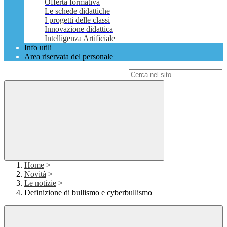
Offerta formativa
Le schede didattiche
I progetti delle classi
Innovazione didattica
Intelligenza Artificiale
Info utili
Area riservata del personale
Campo di ricerca per le pagine del sito
Home
>
Novità
>
Le notizie
>
Definizione di bullismo e cyberbullismo