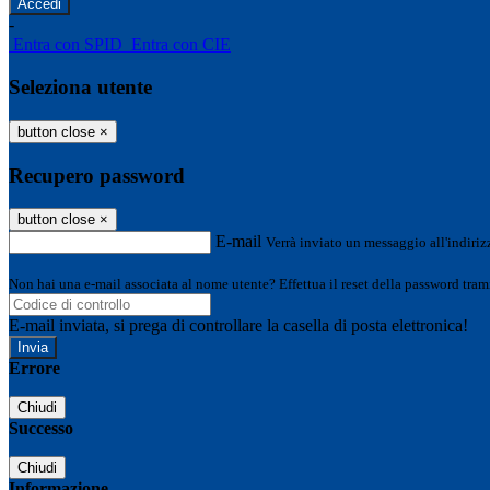
-
Entra con SPID
Entra con CIE
Seleziona utente
button close
×
Recupero password
button close
×
E-mail
Verrà inviato un messaggio all'indirizz
Non hai una e-mail associata al nome utente? Effettua il reset della password tram
E-mail inviata, si prega di controllare la casella di posta elettronica!
Errore
Chiudi
Successo
Chiudi
Informazione