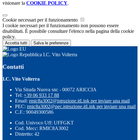
visionare la
COOKIE POLICY
.
Cookie necessari per il funzionamento
I cookie necessari per il funzionamento non possono essere
disabilitati. È possibile consultare l'elenco nella pagina della cookie
policy.
Accetta tutti
Salva le preferenze
I.C. Vito Volterra
Contatti
I.C. Vito Volterra
Via Strada Nuova snc - 00072 ARICCIA
Tel:
+39 06 933 17 88
Email:
rmic8a3002@istruzione.it
Link per inviare una mail
PEC:
rmic8a3002@pec.istruzione.it
Link per inviare una mail
C.F.: 90049300586
Cod. Univoco Uff: UFFGKT
Cod. Mecc: RMIC8A3002
Distretto: 42