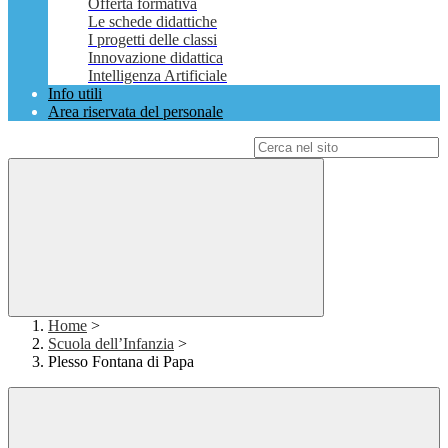
Offerta formativa
Le schede didattiche
I progetti delle classi
Innovazione didattica
Intelligenza Artificiale
Info utili
Area riservata del personale
Campo di ricerca per le pagine del sito
Home
>
Scuola dell’Infanzia
>
Plesso Fontana di Papa