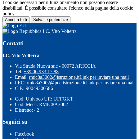
I cookie necessari per il funzionamento non possono essere
disabilitati. È possibile consultare l'elenco nella pagina della cookie
policy.
Accetta tutti
Salva le preferenze
I.C. Vito Volterra
Contatti
I.C. Vito Volterra
Via Strada Nuova snc - 00072 ARICCIA
Tel:
+39 06 933 17 88
Email:
rmic8a3002@istruzione.it
Link per inviare una mail
PEC:
rmic8a3002@pec.istruzione.it
Link per inviare una mail
C.F.: 90049300586
Cod. Univoco Uff: UFFGKT
Cod. Mecc: RMIC8A3002
Distretto: 42
Seguici su
Facebook