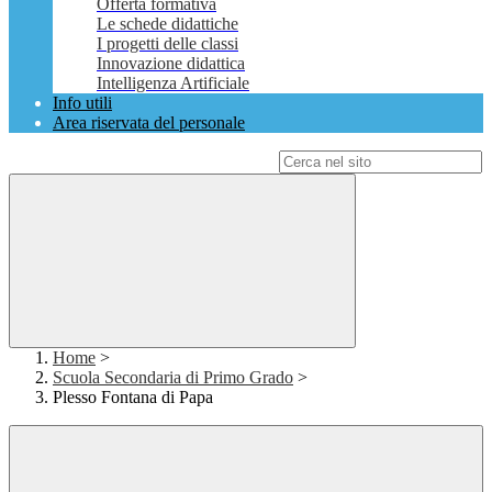
Offerta formativa
Le schede didattiche
I progetti delle classi
Innovazione didattica
Intelligenza Artificiale
Info utili
Area riservata del personale
Campo di ricerca per le pagine del sito
Home
>
Scuola Secondaria di Primo Grado
>
Plesso Fontana di Papa