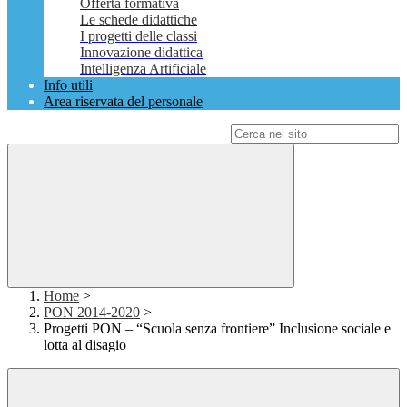
Offerta formativa
Le schede didattiche
I progetti delle classi
Innovazione didattica
Intelligenza Artificiale
Info utili
Area riservata del personale
Campo di ricerca per le pagine del sito
Home
>
PON 2014-2020
>
Progetti PON – “Scuola senza frontiere” Inclusione sociale e
lotta al disagio