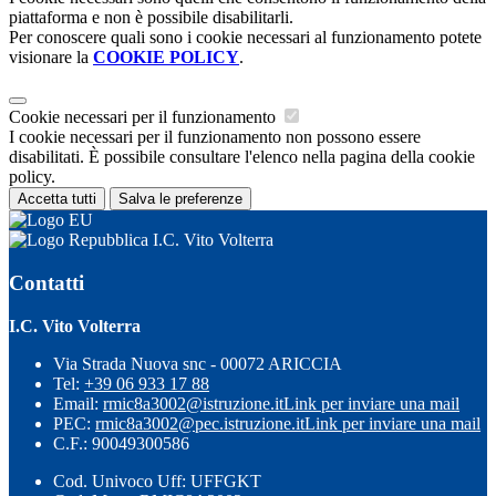
piattaforma e non è possibile disabilitarli.
Per conoscere quali sono i cookie necessari al funzionamento potete
visionare la
COOKIE POLICY
.
Cookie necessari per il funzionamento
I cookie necessari per il funzionamento non possono essere
disabilitati. È possibile consultare l'elenco nella pagina della cookie
policy.
Accetta tutti
Salva le preferenze
I.C. Vito Volterra
Contatti
I.C. Vito Volterra
Via Strada Nuova snc - 00072 ARICCIA
Tel:
+39 06 933 17 88
Email:
rmic8a3002@istruzione.it
Link per inviare una mail
PEC:
rmic8a3002@pec.istruzione.it
Link per inviare una mail
C.F.: 90049300586
Cod. Univoco Uff: UFFGKT