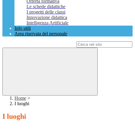
Offerta formativa
Le schede didattiche
I progetti delle classi
Innovazione didattica
Intelligenza Artificiale
Info utili
Area riservata del personale
Campo di ricerca per le pagine del sito
Home
>
I luoghi
I luoghi